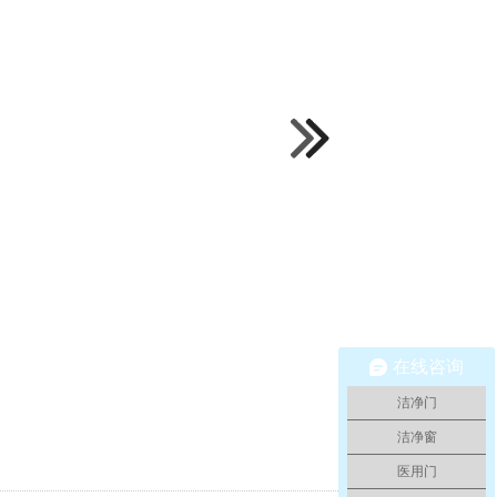
在线咨询
洁净门
洁净窗
医用门