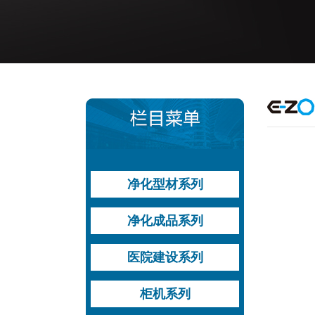
净化型材系列
型材运用方案
手工板系列型材
机制板系列型材
地槽系列型材
槽铝系列型材
门窗料系列型材
净化成品系列
过滤器系列型材
其他型材
铝钢平开门
铝木平开门
钢质平开门
自动平移门
其他门
双层中空观察窗
医院建设系列
高效送风口
医用平开门
气密平移自动门
医疗设备带
送风天花
高效送风口
柜机系列