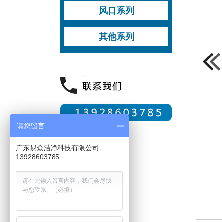
压板式柜机
打钉式柜机
风阀
挡水板
检修门
柜机有冷桥系列配件
柜机无冷桥系列配件
风口系列
柜机无中柱系列配件
PVC包边
其他柜机配件
风口成品
风阀
风口配件
其他系列
请您留言
广东易众洁净科技有限公司
13928603785