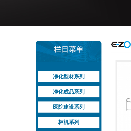
净化型材系列
型材运用方案
手工板系列型材
机制板系列型材
地槽系列型材
槽铝系列型材
门窗料系列型材
净化成品系列
过滤器系列型材
其他型材
铝钢平开门
铝木平开门
钢质平开门
自动平移门
其他门
双层中空观察窗
医院建设系列
高效送风口
医用平开门
气密平移自动门
医疗设备带
送风天花
高效送风口
柜机系列