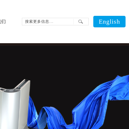
English
我们