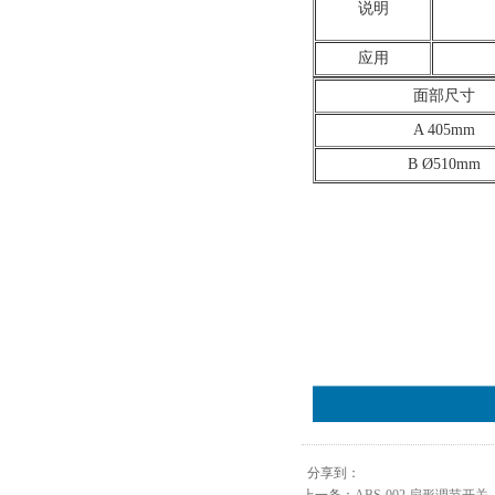
说明
应用
面部尺寸
A 405mm
B Ø510mm
分享到：