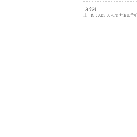
分享到：
上一条：
ABS-007C/D 方形四