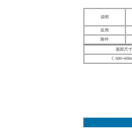
说明
应用
附件
面部尺
C 600×60