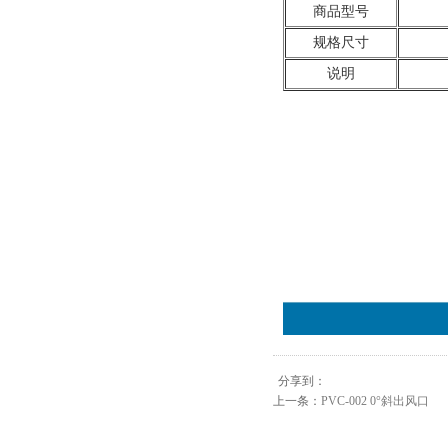
商品型号
规格尺寸
说明
分享到：
上一条：
PVC-002 0°斜出风口