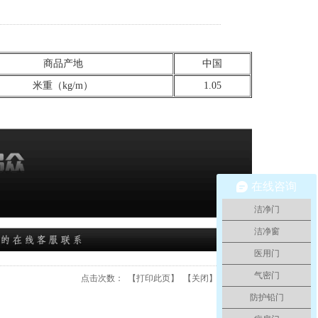
商品产地
中国
米重（kg/m）
1.05
在线咨询
洁净门
洁净窗
医用门
气密门
点击次数：
【
打印此页
】 【
关闭
】
防护铅门