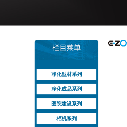
净化型材系列
型材运用方案
手工板系列型材
机制板系列型材
地槽系列型材
槽铝系列型材
门窗料系列型材
净化成品系列
过滤器系列型材
其他型材
铝钢平开门
铝木平开门
钢质平开门
自动平移门
其他门
双层中空观察窗
医院建设系列
高效送风口
医用平开门
气密平移自动门
医疗设备带
送风天花
高效送风口
柜机系列