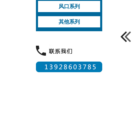
压板式柜机
打钉式柜机
风阀
挡水板
检修门
柜机有冷桥系列配件
柜机无冷桥系列配件
风口系列
柜机无中柱系列配件
PVC包边
其他柜机配件
风口成品
风阀
风口配件
其他系列