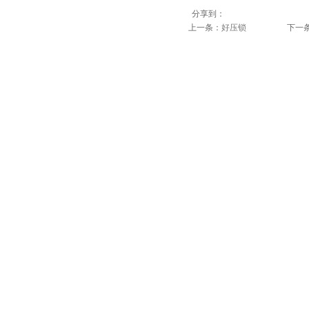
分享到：
上一条：
好压锁
下一